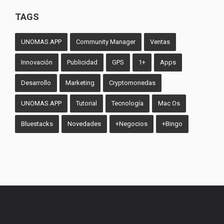
TAGS
UNOMAS.APP
Community Manager
Ventas
Innovación
Publicidad
GPS
1+
Apps
Desarrollo
Marketing
Cryptomonedas
UNOMAS.APP
Tutorial
Tecnología
Mac Os
Bluestacks
Novedades
+Negocios
+Bingo