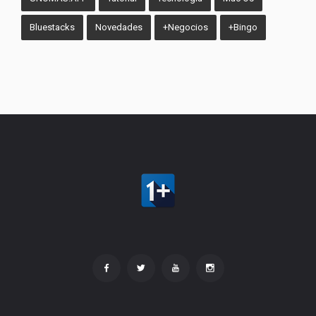
Bluestacks
Novedades
+Negocios
+Bingo