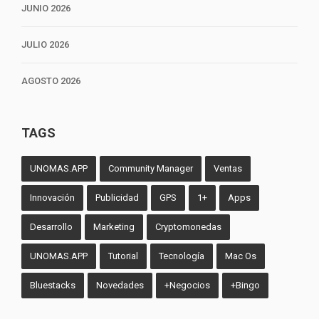
JUNIO 2026
JULIO 2026
AGOSTO 2026
TAGS
UNOMAS.APP
Community Manager
Ventas
Innovación
Publicidad
GPS
1+
Apps
Desarrollo
Marketing
Cryptomonedas
UNOMAS.APP
Tutorial
Tecnología
Mac Os
Bluestacks
Novedades
+Negocios
+Bingo