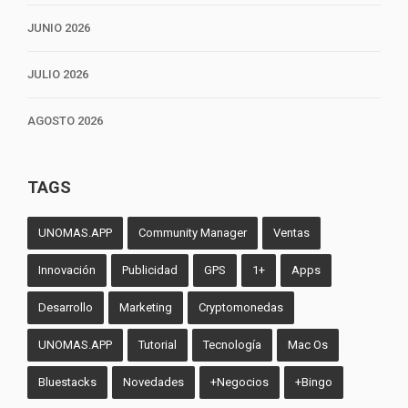
JUNIO 2026
JULIO 2026
AGOSTO 2026
TAGS
UNOMAS.APP
Community Manager
Ventas
Innovación
Publicidad
GPS
1+
Apps
Desarrollo
Marketing
Cryptomonedas
UNOMAS.APP
Tutorial
Tecnología
Mac Os
Bluestacks
Novedades
+Negocios
+Bingo